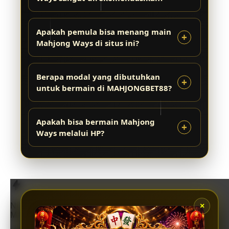
Apakah pemula bisa menang main
Mahjong Ways di situs ini?
Berapa modal yang dibutuhkan
untuk bermain di MAHJONGBET88?
Apakah bisa bermain Mahjong
Ways melalui HP?
Nikmati
Bonus Deposit 5%
Bagi Pemain Setia
×
MAHJONGBET88!