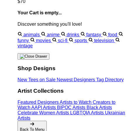
$70
Your Cart is empty...
Discover something you'll love!
animals
anime
drinks
fantasy
food
funny
movies
sci-fi
sports
television
vintage
Shop Designs
New Tees on Sale
Newest Designers
Tag Directory
Artist Collections
Featured Designers
Artists to Watch
Creators to
Watch
AAPI Artists
BIPOC Artists
Black Artists
Celebrate Women Artists
LGBTQIA Artists
Ukrainian
Artists
Back To Menu