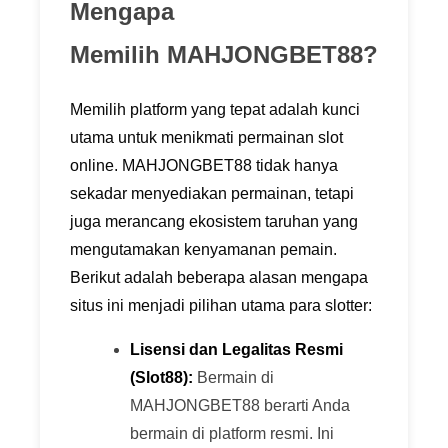
Mengapa
Memilih MAHJONGBET88?
Memilih platform yang tepat adalah kunci
utama untuk menikmati permainan slot
online. MAHJONGBET88 tidak hanya
sekadar menyediakan permainan, tetapi
juga merancang ekosistem taruhan yang
mengutamakan kenyamanan pemain.
Berikut adalah beberapa alasan mengapa
situs ini menjadi pilihan utama para slotter:
Lisensi dan Legalitas Resmi
(Slot88):
Bermain di
MAHJONGBET88 berarti Anda
bermain di platform resmi. Ini