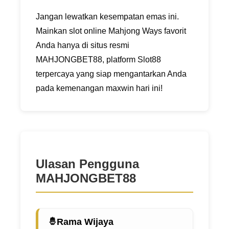
Jangan lewatkan kesempatan emas ini.
Mainkan slot online Mahjong Ways favorit
Anda hanya di situs resmi
MAHJONGBET88, platform Slot88
terpercaya yang siap mengantarkan Anda
pada kemenangan maxwin hari ini!
Ulasan Pengguna
MAHJONGBET88
Rama Wijaya