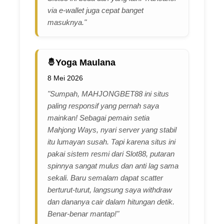
via e-wallet juga cepat banget
masuknya."
Yoga Maulana
8 Mei 2026
"Sumpah, MAHJONGBET88 ini situs
paling responsif yang pernah saya
mainkan! Sebagai pemain setia
Mahjong Ways, nyari server yang stabil
itu lumayan susah. Tapi karena situs ini
pakai sistem resmi dari Slot88, putaran
spinnya sangat mulus dan anti lag sama
sekali. Baru semalam dapat scatter
berturut-turut, langsung saya withdraw
dan dananya cair dalam hitungan detik.
Benar-benar mantap!"