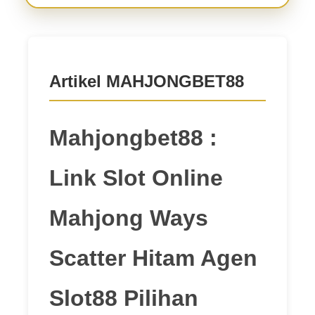
Artikel MAHJONGBET88
Mahjongbet88 :
Link Slot Online
Mahjong Ways
Scatter Hitam Agen
Slot88 Pilihan