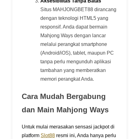
Aksesibilitas Tanpa Batas
Situs MAHJONGBET88 dirancang
dengan teknologi HTML5 yang
responsif. Anda dapat bermain
Mahjong Ways dengan lancar
melalui perangkat smartphone
(Android/iOS), tablet, maupun PC
tanpa perlu mengunduh aplikasi
tambahan yang memberatkan
memori perangkat Anda.
Cara Mudah Bergabung
dan Main Mahjong Ways
Untuk mulai merasakan sensasi jackpot di
platform
Slot88
resmi ini, Anda hanya perlu